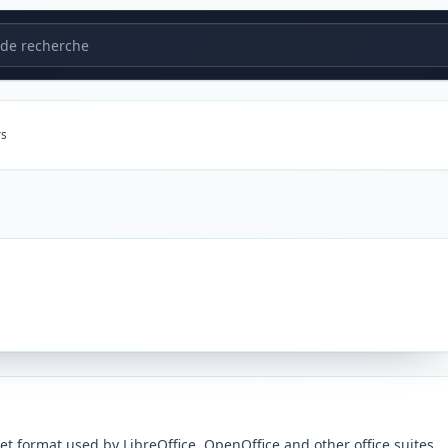
de recherche
rs
format used by LibreOffice, OpenOffice and other office suites.