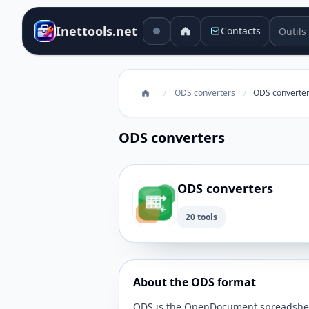
Outils 
Inettools.net
Contacts
/
ODS converters
/
ODS converte
ODS converters
ODS converters
20 tools
About the ODS format
ODS is the OpenDocument spreadsheet 