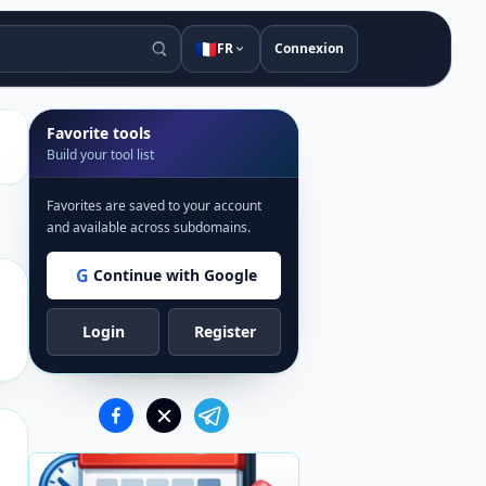
🇫🇷
FR
Connexion
Favorite tools
Build your tool list
Favorites are saved to your account
and available across subdomains.
G
Continue with Google
Login
Register