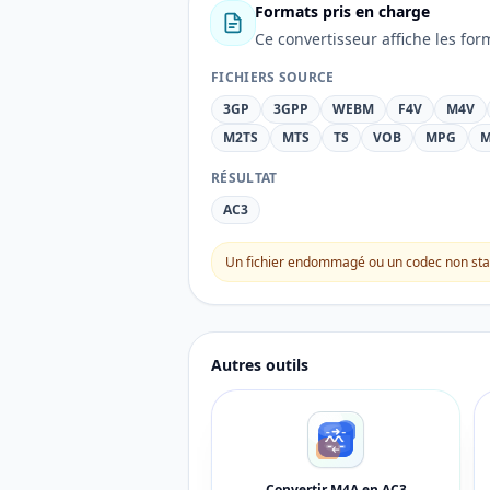
Formats pris en charge
Ce convertisseur affiche les for
FICHIERS SOURCE
3GP
3GPP
WEBM
F4V
M4V
M2TS
MTS
TS
VOB
MPG
M
RÉSULTAT
AC3
Un fichier endommagé ou un codec non stan
Autres outils
Convertir M4A en AC3