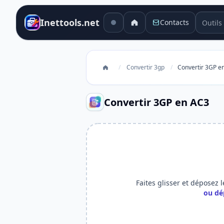
Outils 
Inettools.net
Contacts
/
Convertir 3gp
/
Convertir 3GP e
Convertir 3GP en AC3
Faites glisser et déposez l
ou dé