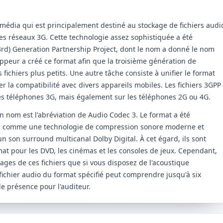
imédia qui est principalement destiné au stockage de fichiers audi
r les réseaux 3G. Cette technologie assez sophistiquée a été
3rd) Generation Partnership Project, dont le nom a donné le nom
ppeur a créé ce format afin que la troisième génération de
 fichiers plus petits. Une autre tâche consiste à unifier le format
er la compatibilité avec divers appareils mobiles. Les fichiers 3GPP
es téléphones 3G, mais également sur les téléphones 2G ou 4G.
n nom est l'abréviation de Audio Codec 3. Le format a été
nc comme une technologie de compression sonore moderne et
'un son surround multicanal Dolby Digital. À cet égard, ils sont
at pour les DVD, les cinémas et les consoles de jeux. Cependant,
ages de ces fichiers que si vous disposez de l'acoustique
ichier audio du format spécifié peut comprendre jusqu'à six
de présence pour l'auditeur.