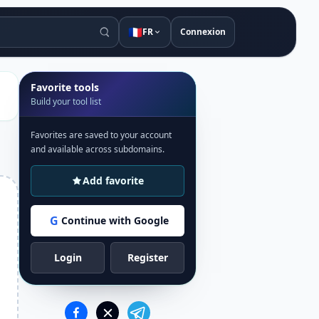
🇫🇷
FR
Connexion
Favorite tools
Build your tool list
Favorites are saved to your account
and available across subdomains.
Add favorite
G
Continue with Google
Login
Register