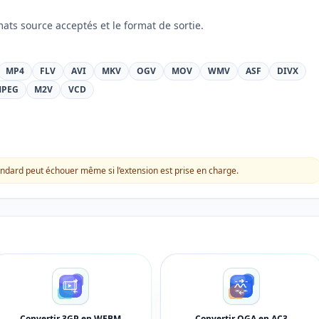
mats source acceptés et le format de sortie.
MP4
FLV
AVI
MKV
OGV
MOV
WMV
ASF
DIVX
PEG
M2V
VCD
dard peut échouer même si l’extension est prise en charge.
Convertir 3GP en WEBM
Convertir OGA en AC3