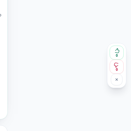
o
0
0