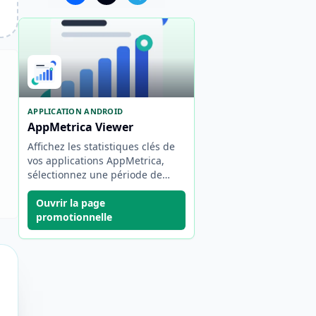
APPLICATION ANDROID
AppMetrica Viewer
Affichez les statistiques clés de
vos applications AppMetrica,
sélectionnez une période de
rapport et basculez rapidement
entre les projets et les comptes.
Ouvrir la page
promotionnelle