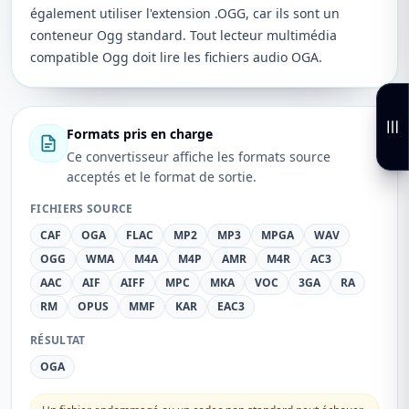
également utiliser l'extension .OGG, car ils sont un
conteneur Ogg standard. Tout lecteur multimédia
compatible Ogg doit lire les fichiers audio OGA.
Formats pris en charge
Ce convertisseur affiche les formats source
acceptés et le format de sortie.
FICHIERS SOURCE
CAF
OGA
FLAC
MP2
MP3
MPGA
WAV
OGG
WMA
M4A
M4P
AMR
M4R
AC3
AAC
AIF
AIFF
MPC
MKA
VOC
3GA
RA
RM
OPUS
MMF
KAR
EAC3
RÉSULTAT
OGA