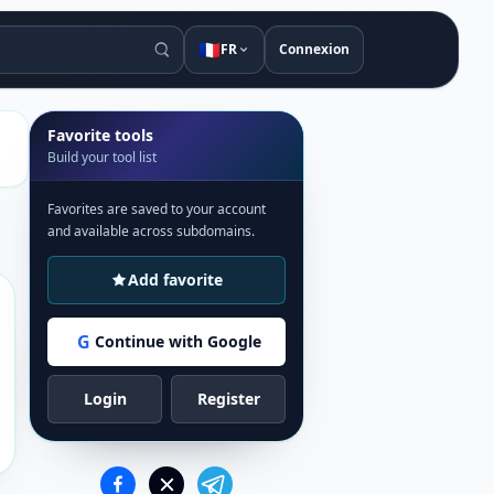
🇫🇷
FR
Connexion
Favorite tools
Build your tool list
Favorites are saved to your account
and available across subdomains.
Add favorite
G
Continue with Google
Login
Register