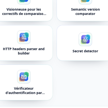
Visionneuse pour les
Semantic version
correctifs de comparaison
comparator
unifiée Git
HTTP headers parser and
Secret detector
builder
Vérificateur
d'authentification par
courrier électronique
DMARC, SPF, DKIM et BIMI