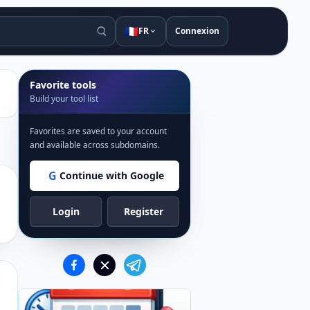
🇫🇷
FR
Connexion
Favorite tools
Build your tool list
Favorites are saved to your account
and available across subdomains.
G
Continue with Google
Login
Register