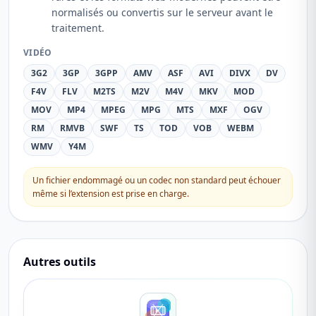
normalisés ou convertis sur le serveur avant le
traitement.
VIDÉO
3G2
3GP
3GPP
AMV
ASF
AVI
DIVX
DV
F4V
FLV
M2TS
M2V
M4V
MKV
MOD
MOV
MP4
MPEG
MPG
MTS
MXF
OGV
RM
RMVB
SWF
TS
TOD
VOB
WEBM
WMV
Y4M
Un fichier endommagé ou un codec non standard peut échouer
même si l’extension est prise en charge.
Autres outils